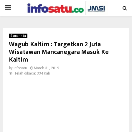
PRIMARY
MENU
Samarinda
Wagub Kaltim : Targetkan 2 Juta
Wisatawan Mancanegara Masuk Ke
Kaltim
by
infosatu
March 31, 2019
Telah dibaca: 334 Kali