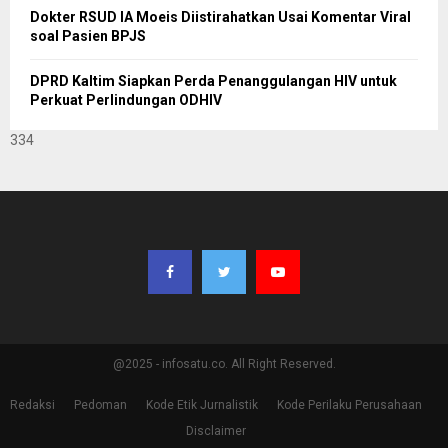
Dokter RSUD IA Moeis Diistirahatkan Usai Komentar Viral
soal Pasien BPJS
DPRD Kaltim Siapkan Perda Penanggulangan HIV untuk
Perkuat Perlindungan ODHIV
334
@2025 - infosatu.co. All Right Reserved.
Redaksi
Pedoman
Kode Etik Jurnalistik
Kode Perilaku Perusahaan
Disclaimer