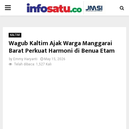
PRIMARY
MENU
KALTIM
Wagub Kaltim Ajak Warga Manggarai
Barat Perkuat Harmoni di Benua Etam
by
Emmy Haryanti
May 15, 2026
Telah dibaca: 1,527 Kali