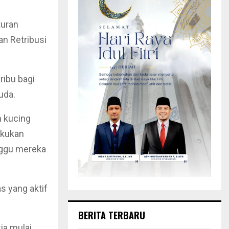
turan
n Retribusi
ribu bagi
uda.
 kucing
akukan
nggu mereka
as yang aktif
BERITA TERBARU
ja mulai