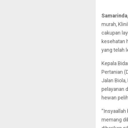
Samarinda,
murah, Kli
cakupan lay
kesehatan 
yang telah l
Kepala Bid
Pertanian (
Jalan Biola
pelayanan 
hewan pelih
“Insyaallah
memang dib