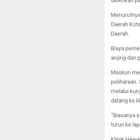
diberikan pi
Menurutnya,
Daerah Kota
Daerah.
Biaya pemer
anjing dan 
Maskuri me
peliharaan.
melalui ku
datang ke kl
“Biasanya ya
turun ke la
Klinik Hewa