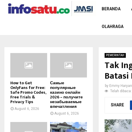
BERANDA
OLAHRAGA
PEMERINTAH
Tak Ing
Batasi
How to Get
Самые
by
Emmy Haryan
OnlyFans for Free:
популярные
Telah dibaca:
Safe Promo Codes,
казино онлайн
Free Trials &
2026 – получите
Privacy Tips
незабываемые
SHARE
впечатления
August 6, 2026
August 6, 2026