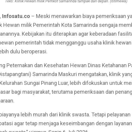
Teks: Klinik Hewan milik Pemkot Samarinda tampak dari depan. (Istimewa)
 Infosatu.co
– Meski menawarkan biaya pemeriksaan ya
nik Hewan milik Pemerintah Kota Samarinda sengaja mem
anannya. Kebijakan itu diterapkan agar keberadaan fasilit
hewan pemerintah tidak mengganggu usaha klinik hewan
ebih dulu beroperasi.
ang Peternakan dan Kesehatan Hewan Dinas Ketahanan P
Distapangtani) Samarinda Maskuri mengatakan, klinik yang
, Kelurahan Sungai Pinang Luar, lebih difokuskan untuk m
dasar bagi masyarakat, terutama pemeriksaan dan penan
araan.
 biayanya lebih murah dari klinik swasta. Tetapi pelayanan
atasi agar tetap menjaga keseimbangan dengan layanan