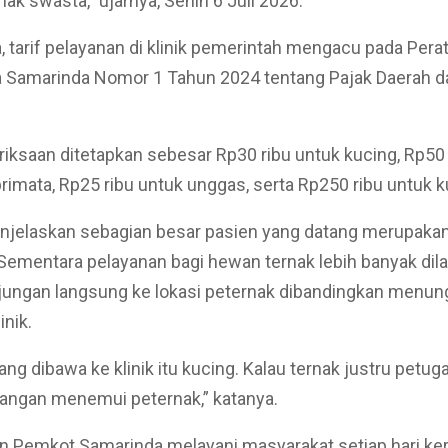
hak swasta,” ujarnya, Senin 6 Juli 2026.
 tarif pelayanan di klinik pemerintah mengacu pada Pera
 Samarinda Nomor 1 Tahun 2024 tentang Pajak Daerah da
iksaan ditetapkan sebesar Rp30 ribu untuk kucing, Rp50 
primata, Rp25 ribu untuk unggas, serta Rp250 ribu untuk k
njelaskan sebagian besar pasien yang datang merupakan
 Sementara pelayanan bagi hewan ternak lebih banyak dil
njungan langsung ke lokasi peternak dibandingkan menu
inik.
ng dibawa ke klinik itu kucing. Kalau ternak justru petug
pangan menemui peternak,” katanya.
n Pemkot Samarinda melayani masyarakat setiap hari ker