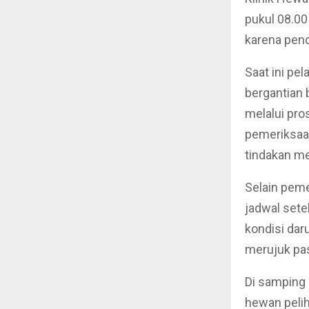
pukul 08.00
karena pend
Saat ini pe
bergantian
melalui pro
pemeriksaa
tindakan me
Selain peme
jadwal sete
kondisi dar
merujuk pas
Di samping 
hewan peli