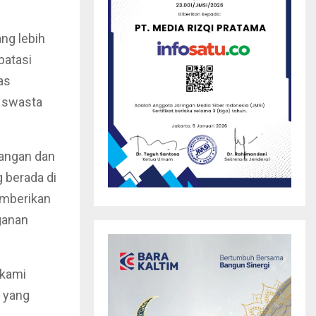
ng lebih
batasi
as
 swasta
angan dan
 berada di
emberikan
ganan
 kami
 yang