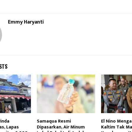
Emmy Haryanti
STS
inda
Samaqua Resmi
El Nino Meng
as, Lapas
Dipasarkan, Air Minum
Kaltim Tak M