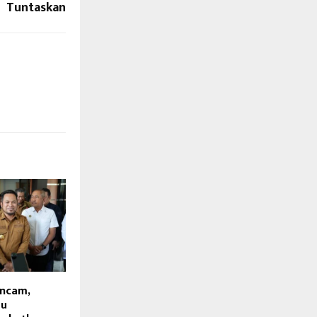
Tuntaskan
ancam,
au