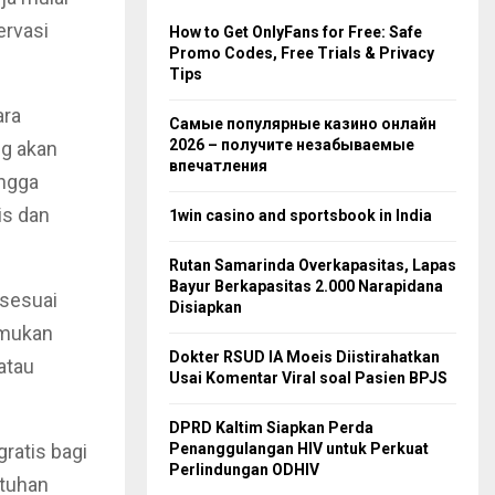
ervasi
How to Get OnlyFans for Free: Safe
Promo Codes, Free Trials & Privacy
Tips
ara
Самые популярные казино онлайн
2026 – получите незабываемые
ng akan
впечатления
ingga
is dan
1win casino and sportsbook in India
Rutan Samarinda Overkapasitas, Lapas
Bayur Berkapasitas 2.000 Narapidana
 sesuai
Disiapkan
emukan
Dokter RSUD IA Moeis Diistirahatkan
atau
Usai Komentar Viral soal Pasien BPJS
DPRD Kaltim Siapkan Perda
ratis bagi
Penanggulangan HIV untuk Perkuat
Perlindungan ODHIV
utuhan