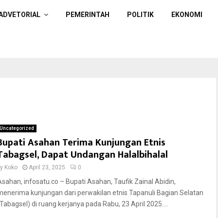
ADVETORIAL
PEMERINTAH
POLITIK
EKONOMI
Uncategorized
Bupati Asahan Terima Kunjungan Etnis
Tabagsel, Dapat Undangan Halalbihalal
by
Koko
April 23, 2025
0
Asahan, infosatu.co – Bupati Asahan, Taufik Zainal Abidin,
menerima kunjungan dari perwakilan etnis Tapanuli Bagian Selatan
(Tabagsel) di ruang kerjanya pada Rabu, 23 April 2025....