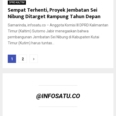
DPRD KALTIM
Sempat Terhenti, Proyek Jembatan Sei
Nibung Ditarget Rampung Tahun Depan
Samarinda, infosatu.co – Anggota Komisi III DPRD Kalimantan
Timur (Kaltim) Sutomo Jabir menegaskan bahwa
pembangunan Jembatan Sei Nibung di Kabupaten Kutai
Timur (Kutim) harus tuntas...
Paginasi
1
2
pos
@INFOSATU.CO