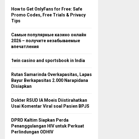
How to Get OnlyFans for Free: Safe
Promo Codes, Free Trials & Privacy
Tips
Самые популярные казино онлайн
2026 – получите незабываемые
впечатления
1win casino and sportsbook in India
Rutan Samarinda Overkapasitas, Lapas
Bayur Berkapasitas 2.000 Narapidana
Disiapkan
Dokter RSUD IA Moeis Diistirahatkan
Usai Komentar Viral soal Pasien BPJS
DPRD Kaltim Siapkan Perda
Penanggulangan HIV untuk Perkuat
Perlindungan ODHIV