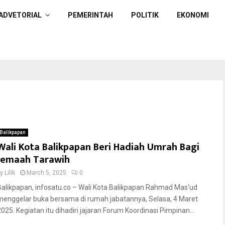
ADVETORIAL
PEMERINTAH
POLITIK
EKONOMI
Balikpapan
Wali Kota Balikpapan Beri Hadiah Umrah Bagi
Jemaah Tarawih
by
Lilik
March 5, 2025
0
Balikpapan, infosatu.co – Wali Kota Balikpapan Rahmad Mas‘ud
menggelar buka bersama di rumah jabatannya, Selasa, 4 Maret
2025. Kegiatan itu dihadiri jajaran Forum Koordinasi Pimpinan...