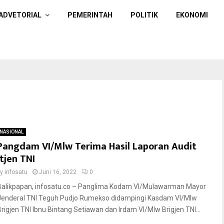
ADVETORIAL
PEMERINTAH
POLITIK
EKONOMI
NASIONAL
Pangdam VI/Mlw Terima Hasil Laporan Audit
Itjen TNI
by
infosatu
Juni 16, 2022
0
Balikpapan, infosatu.co – Panglima Kodam VI/Mulawarman Mayor
Jenderal TNI Teguh Pudjo Rumekso didampingi Kasdam VI/Mlw
Brigjen TNI Ibnu Bintang Setiawan dan Irdam VI/Mlw Brigjen TNI...