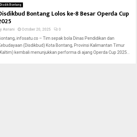
Disdik Bontang
Disdikbud Bontang Lolos ke-8 Besar Operda Cup
2025
by
Asriani
October 20, 2025
0
Bontang, infosatu.co – Tim sepak bola Dinas Pendidikan dan
Kebudayaan (Disdikbud) Kota Bontang, Provinsi Kalimantan Timur
(Kaltim) kembali menunjukkan performa di ajang Operda Cup 2025...