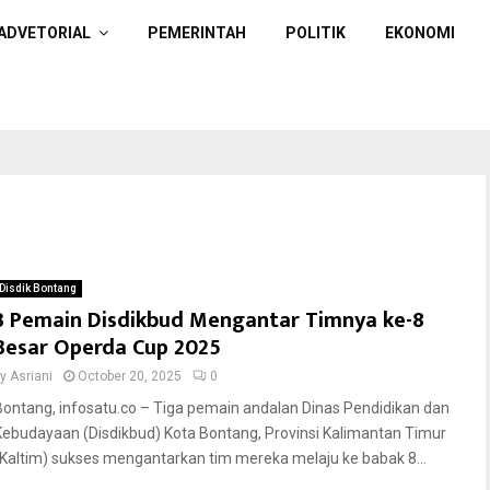
ADVETORIAL
PEMERINTAH
POLITIK
EKONOMI
Disdik Bontang
3 Pemain Disdikbud Mengantar Timnya ke-8
Besar Operda Cup 2025
by
Asriani
October 20, 2025
0
Bontang, infosatu.co – Tiga pemain andalan Dinas Pendidikan dan
Kebudayaan (Disdikbud) Kota Bontang, Provinsi Kalimantan Timur
(Kaltim) sukses mengantarkan tim mereka melaju ke babak 8...