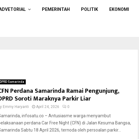
ADVETORIAL
PEMERINTAH
POLITIK
EKONOMI
DPRD Samarinda
CFN Perdana Samarinda Ramai Pengunjung,
DPRD Soroti Maraknya Parkir Liar
by
Emmy Haryanti
April 24, 2026
0
Samarinda, infosatu.co – Antusiasme warga menyambut
pelaksanaan perdana Car Free Night (CFN) di Jalan Kesuma Bangsa,
Samarinda Sabtu 18 April 2026, ternoda oleh persoalan parkir...