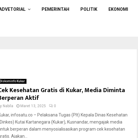
ADVETORIAL
PEMERINTAH
POLITIK
EKONOMI
Diskominfo Kukar
Cek Kesehatan Gratis di Kukar, Media Diminta
Berperan Aktif
by
Nabila
Maret 13, 2025
0
Kukar, infosatu.co – Pelaksana Tugas (Plt) Kepala Dinas Kesehatan
(Dinkes) Kutai Kartanegara (Kukar), Kusnandar, mengajak media
untuk berperan dalam menyosialisasikan program cek kesehatan
ratis. Ajakan...