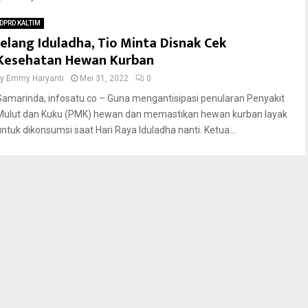
DPRD KALTIM
Jelang Iduladha, Tio Minta Disnak Cek
Kesehatan Hewan Kurban
by
Emmy Haryanti
Mei 31, 2022
0
Samarinda, infosatu.co – Guna mengantisipasi penularan Penyakit
Mulut dan Kuku (PMK) hewan dan memastikan hewan kurban layak
untuk dikonsumsi saat Hari Raya Iduladha nanti. Ketua...