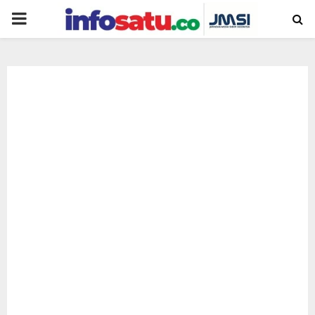
PRIMARY
MENU