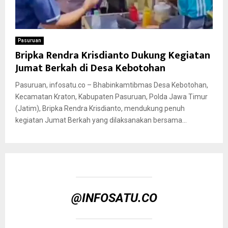
Pasuruan
Bripka Rendra Krisdianto Dukung Kegiatan
Jumat Berkah di Desa Kebotohan
Pasuruan, infosatu.co – Bhabinkamtibmas Desa Kebotohan,
Kecamatan Kraton, Kabupaten Pasuruan, Polda Jawa Timur
(Jatim), Bripka Rendra Krisdianto, mendukung penuh
kegiatan Jumat Berkah yang dilaksanakan bersama...
@INFOSATU.CO