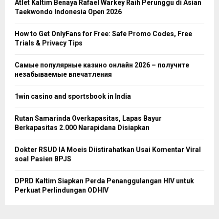
Atlet Kaltim Benaya Rafael Warkey Raih Perunggu di Asian
Taekwondo Indonesia Open 2026
How to Get OnlyFans for Free: Safe Promo Codes, Free
Trials & Privacy Tips
Самые популярные казино онлайн 2026 – получите
незабываемые впечатления
1win casino and sportsbook in India
Rutan Samarinda Overkapasitas, Lapas Bayur
Berkapasitas 2.000 Narapidana Disiapkan
Dokter RSUD IA Moeis Diistirahatkan Usai Komentar Viral
soal Pasien BPJS
DPRD Kaltim Siapkan Perda Penanggulangan HIV untuk
Perkuat Perlindungan ODHIV