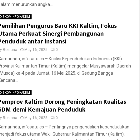
dalam menurunkan angka...
DISKOMINFO KALTIM
Pemilihan Pengurus Baru KKI Kaltim, Fokus
Utama Perkuat Sinergi Pembangunan
Penduduk antar Instansi
by
Rosiana
May 16, 2025
0
Samarinda, infosatu.co – Koalisi Kependudukan Indonesia (KKI)
Provinsi Kalimantan Timur (Kaltim) menggelar Musyawarah Daerah
(Musda) ke-4 pada Jumat, 16 Mei 2025, di Gedung Bangga
Kencana...
DISKOMINFO KALTIM
Pemprov Kaltim Dorong Peningkatan Kualitas
SDM demi Kemajuan Penduduk
by
Rosiana
May 16, 2025
0
Samarinda, infosatu.co – Pentingnya pengendalian kependudukan
menjadi fokus utama Wakil Gubernur Kalimantan Timur (Kaltim),