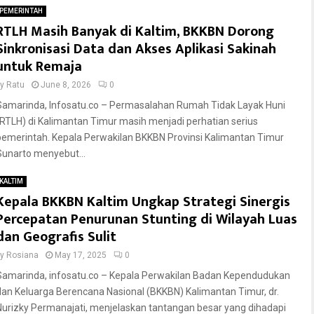
PEMERINTAH
RTLH Masih Banyak di Kaltim, BKKBN Dorong
Sinkronisasi Data dan Akses Aplikasi Sakinah
untuk Remaja
by
Ratu
June 8, 2026
0
Samarinda, Infosatu.co – Permasalahan Rumah Tidak Layak Huni
(RTLH) di Kalimantan Timur masih menjadi perhatian serius
pemerintah. Kepala Perwakilan BKKBN Provinsi Kalimantan Timur
Sunarto menyebut...
KALTIM
Kepala BKKBN Kaltim Ungkap Strategi Sinergis
Percepatan Penurunan Stunting di Wilayah Luas
dan Geografis Sulit
by
Rosiana
May 17, 2025
0
Samarinda, infosatu.co – Kepala Perwakilan Badan Kependudukan
dan Keluarga Berencana Nasional (BKKBN) Kalimantan Timur, dr.
Nurizky Permanajati, menjelaskan tantangan besar yang dihadapi