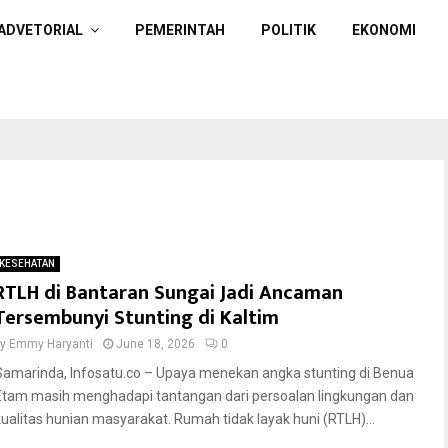
ADVETORIAL
PEMERINTAH
POLITIK
EKONOMI
KESEHATAN
RTLH di Bantaran Sungai Jadi Ancaman
Tersembunyi Stunting di Kaltim
by
Emmy Haryanti
June 18, 2026
0
Samarinda, Infosatu.co – Upaya menekan angka stunting di Benua
Etam masih menghadapi tantangan dari persoalan lingkungan dan
kualitas hunian masyarakat. Rumah tidak layak huni (RTLH)...