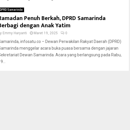
DPRD Samarinda
Ramadan Penuh Berkah, DPRD Samarinda
Berbagi dengan Anak Yatim
by
Emmy Haryanti
Maret 19, 2025
0
Samarinda, infosatu.co – Dewan Perwakilan Rakyat Daerah (DPRD)
Samarinda menggelar acara buka puasa bersama dengan jajaran
Sekretariat Dewan Samarinda. Acara yang berlangsung pada Rabu,
9...