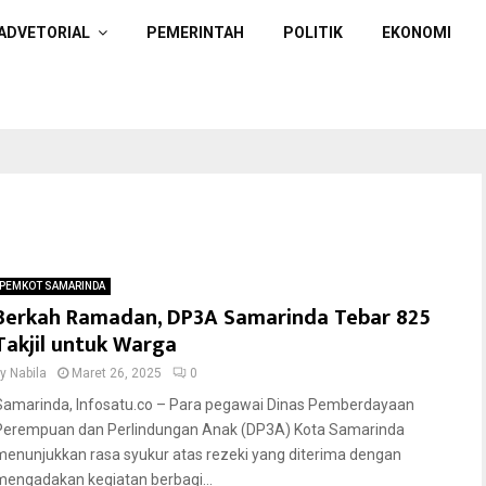
ADVETORIAL
PEMERINTAH
POLITIK
EKONOMI
PEMKOT SAMARINDA
Berkah Ramadan, DP3A Samarinda Tebar 825
Takjil untuk Warga
by
Nabila
Maret 26, 2025
0
Samarinda, Infosatu.co – Para pegawai Dinas Pemberdayaan
Perempuan dan Perlindungan Anak (DP3A) Kota Samarinda
menunjukkan rasa syukur atas rezeki yang diterima dengan
mengadakan kegiatan berbagi...