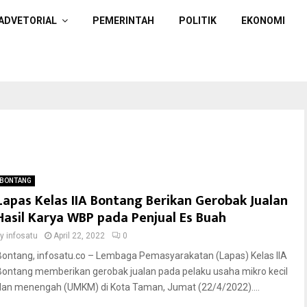
ADVETORIAL
PEMERINTAH
POLITIK
EKONOMI
BONTANG
Lapas Kelas IIA Bontang Berikan Gerobak Jualan
Hasil Karya WBP pada Penjual Es Buah
by
infosatu
April 22, 2022
0
Bontang, infosatu.co – Lembaga Pemasyarakatan (Lapas) Kelas IIA
Bontang memberikan gerobak jualan pada pelaku usaha mikro kecil
dan menengah (UMKM) di Kota Taman, Jumat (22/4/2022)....