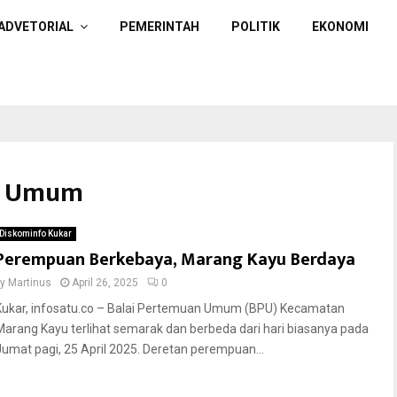
ADVETORIAL
PEMERINTAH
POLITIK
EKONOMI
an Umum
Diskominfo Kukar
Perempuan Berkebaya, Marang Kayu Berdaya
by
Martinus
April 26, 2025
0
Kukar, infosatu.co – Balai Pertemuan Umum (BPU) Kecamatan
Marang Kayu terlihat semarak dan berbeda dari hari biasanya pada
Jumat pagi, 25 April 2025. Deretan perempuan...