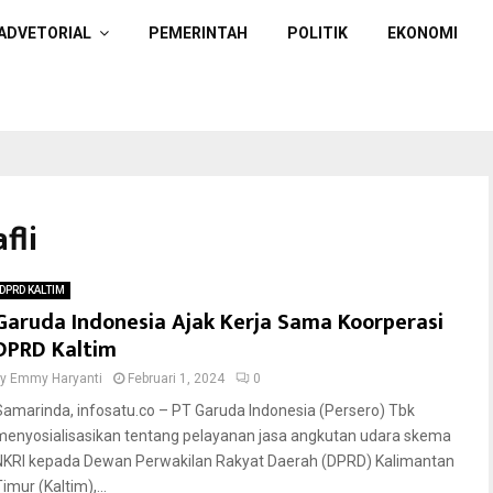
ADVETORIAL
PEMERINTAH
POLITIK
EKONOMI
fli
DPRD KALTIM
Garuda Indonesia Ajak Kerja Sama Koorperasi
DPRD Kaltim
by
Emmy Haryanti
Februari 1, 2024
0
Samarinda, infosatu.co – PT Garuda Indonesia (Persero) Tbk
menyosialisasikan tentang pelayanan jasa angkutan udara skema
NKRI kepada Dewan Perwakilan Rakyat Daerah (DPRD) Kalimantan
imur (Kaltim),...