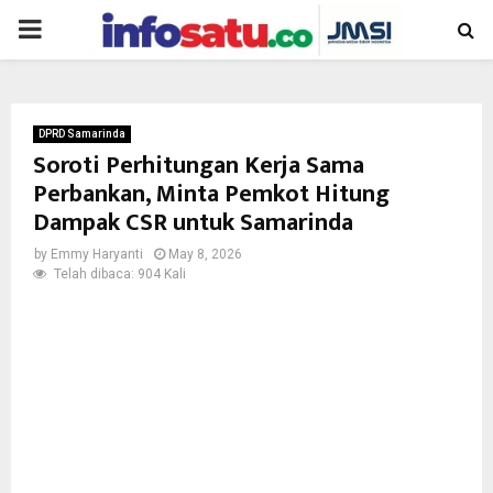
PRIMARY
MENU
DPRD Samarinda
Soroti Perhitungan Kerja Sama
Perbankan, Minta Pemkot Hitung
Dampak CSR untuk Samarinda
by
Emmy Haryanti
May 8, 2026
Telah dibaca: 904 Kali