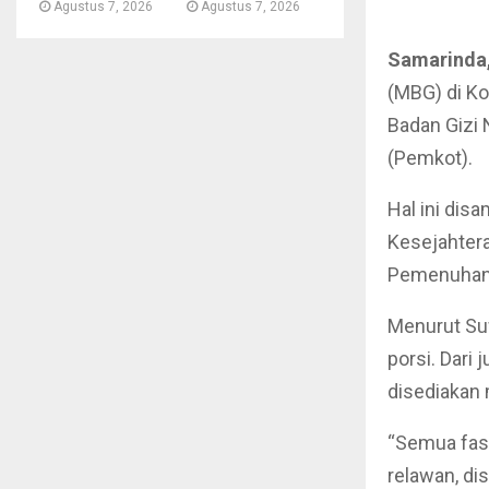
Agustus 7, 2026
Agustus 7, 2026
Samarinda,
(MBG) di K
Badan Gizi N
(Pemkot).
Hal ini dis
Kesejahtera
Pemenuhan 
Menurut Suw
porsi. Dari
disediakan 
“Semua fasi
relawan, di