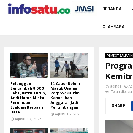
BERANDA
OLAHRAGA
PEMKOT SAMARIN
Progra
Kemitr
Pelanggan
14 Cabor Belum
by
adinda
Ag
Bertambah 8.000,
Masuk Usulan
Telah dibaca:
Laba Justru Turun,
Porprov Kaltim,
Andi Harun Minta
Kebutuhan
Perumdam
Anggaran Jadi
SHARE
Evaluasi Berbasis
Pertimbangan
Data
Agustus 7, 2026
Agustus 7, 2026