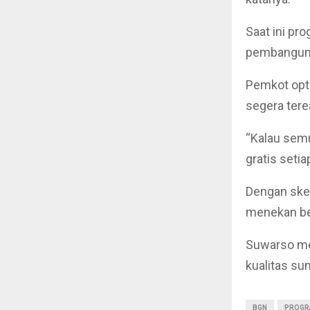
Saat ini pr
pembanguna
Pemkot opti
segera terea
“Kalau semu
gratis setiap
Dengan ske
menekan beb
Suwarso men
kualitas su
BGN
PROGR