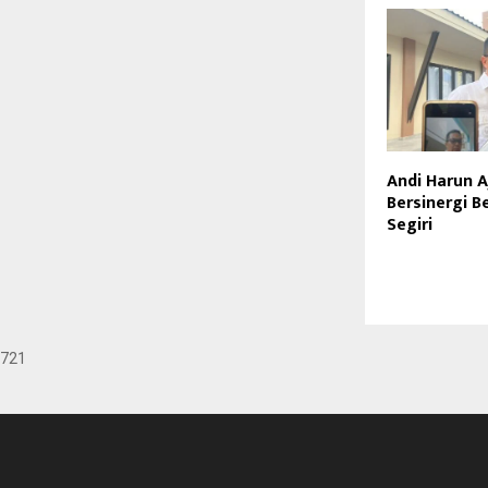
Andi Harun 
Bersinergi B
Segiri
721