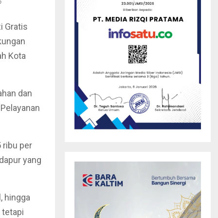
o
 Gratis
ukungan
ah Kota
tahan dan
 Pelayanan
ribu per
 dapur yang
, hingga
tetapi