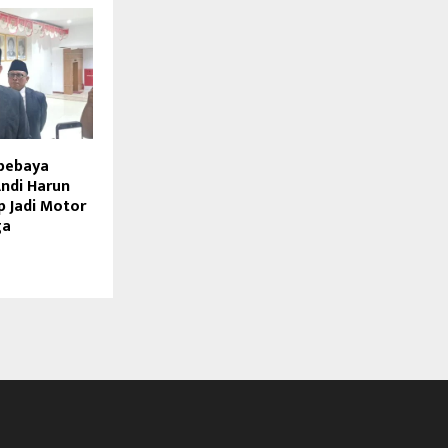
bebaya
Andi Harun
p Jadi Motor
ga