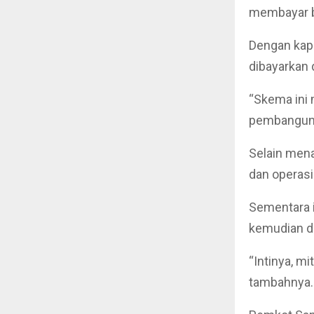
membayar bi
Dengan kapa
dibayarkan 
“Skema ini
pembangunan
Selain mena
dan operasi
Sementara i
kemudian di
“Intinya, mi
tambahnya.