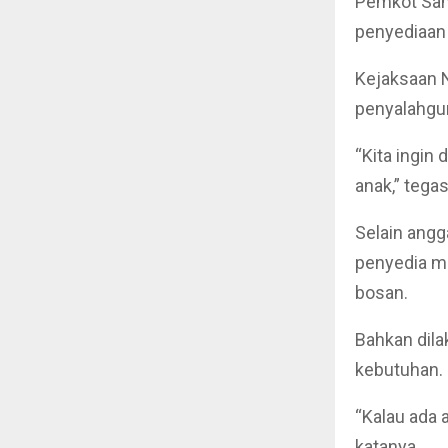
Pemkot Sam
penyediaan 
Kejaksaan N
penyalahgu
“Kita ingin
anak,” tega
Selain angg
penyedia ma
bosan.
Bahkan dila
kebutuhan.
“Kalau ada 
katanya.