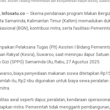
Teks: Asisten I Bidang Pemerintahan dan Kesejahteraan Rakyat (Kesra), Suwars
 Infosatu.co
– Skema pendanaan program Makan Bergizi
ota Samarinda, Kalimantan Timur (Kaltim) memadukan d
asional (BGN), kontribusi mitra, serta fasilitasi Pemerint
ampaikan Pelaksana Tugas (Plt) Asisten I Bidang Pemerin
an Rakyat (Kesra), Suwarso, saat meninjau dapur Satuan
Gizi (SPPG) Samarinda Ulu, Rabu, 27 Agustus 2025.
arso, biaya penyediaan makanan siswa ditetapkan Rp15 
 jumlah itu, Rp2 ribu digunakan untuk biaya sewa peralatan
mitra.
litas awal seperti dapur, peralatan, kendaraan operasional
siapkan mitra. Pemerintah tidak mengganti pembangunan, 