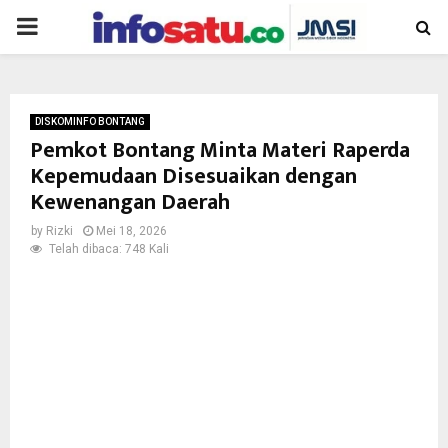
PRIMARY
MENU
DISKOMINFO BONTANG
Pemkot Bontang Minta Materi Raperda
Kepemudaan Disesuaikan dengan
Kewenangan Daerah
by
Rizki
Mei 18, 2026
Telah dibaca: 748 Kali