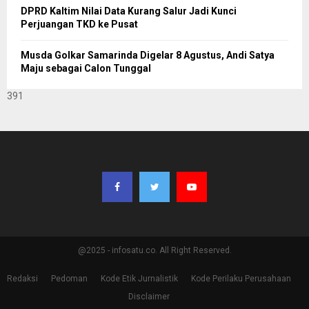
DPRD Kaltim Nilai Data Kurang Salur Jadi Kunci
Perjuangan TKD ke Pusat
Musda Golkar Samarinda Digelar 8 Agustus, Andi Satya
Maju sebagai Calon Tunggal
391
@2025 - infosatu.co. All Right Reserved.
Redaksi
Pedoman
Kode Etik Jurnalistik
Kode Perilaku Perusahaan
Disclaimer