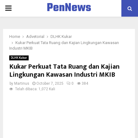
PenNews
PRIMARY
MENU
Home
Advetorial
DLHK Kukar
Kukar Perkuat Tata Ruang dan Kajian Lingkungan Kawasan
Industri MKIB
DLHK Kukar
Kukar Perkuat Tata Ruang dan Kajian
Lingkungan Kawasan Industri MKIB
by
Martinus
October 7, 2025
0
384
Telah dibaca: 1,072 Kali