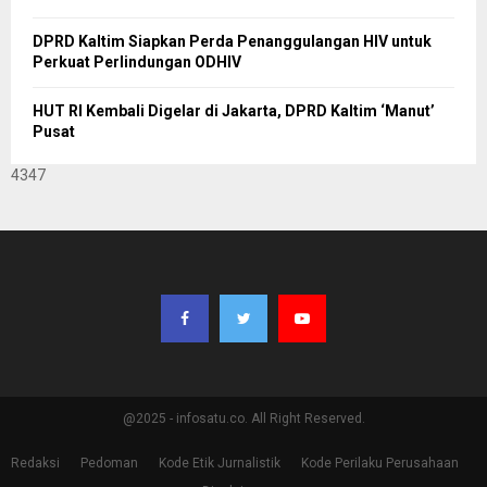
DPRD Kaltim Siapkan Perda Penanggulangan HIV untuk
Perkuat Perlindungan ODHIV
HUT RI Kembali Digelar di Jakarta, DPRD Kaltim ‘Manut’
Pusat
4347
@2025 - infosatu.co. All Right Reserved.
Redaksi
Pedoman
Kode Etik Jurnalistik
Kode Perilaku Perusahaan