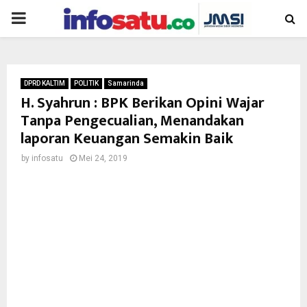
PRIMARY
MENU
DPRD KALTIM
POLITIK
Samarinda
H. Syahrun : BPK Berikan Opini Wajar
Tanpa Pengecualian, Menandakan
laporan Keuangan Semakin Baik
by
infosatu
Mei 24, 2019