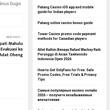
linus Dugis
Patang Casino iOS app and mobile
guide for Indian players
Patang online casino bonus guide
Tower Casino promo code payment
NEXT POST
methods for Canadian players
pati Mahulu
Evakuasi ke
Atlet Kaltim Benaya Rafael Warkey Raih
Adat Oheng
Perunggu di Asian Taekwondo
Indonesia Open 2026
How to Get OnlyFans for Free: Safe
Promo Codes, Free Trials & Privacy
Tips
Самые популярные казино онлайн
2026 – получите незабываемые
впечатления