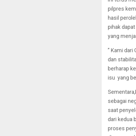
pilpres kem
hasil perol
pihak dapa
yang menja
” Kami dari
dan stabili
berharap ke
isu yang be
Sementara,
sebagai ne
saat penyel
dari kedua 
proses peny