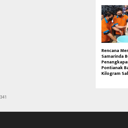
Rencana Men
Samarinda B
Penangkapan
Pontianak B
Kilogram Sa
341