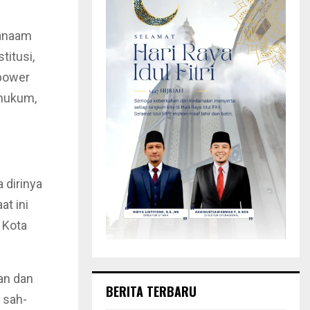
sanaam
itusi,
power
 hukum,
 dirinya
at ini
 Kota
an dan
BERITA TERBARU
 sah-