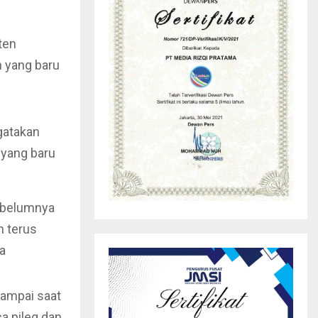
ten
n yang baru
gatakan
 yang baru
ebelumnya
h terus
a
ampai saat
a pileg dan