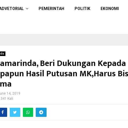
ADVETORIAL
PEMERINTAH
POLITIK
EKONOMI
nda
amarinda, Beri Dukungan Kepada
 Apapun Hasil Putusan MK,Harus Bi
ima
une 14, 2019
 341 Kali