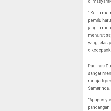
di masyaraka
” Kalau mem
pemilu haru
jangan men
menurut say
yang jelas 
dikedepank
Paulinus Du
sangat mend
menjadi pen
Samarinda.
“Apapun ya
pandangan m