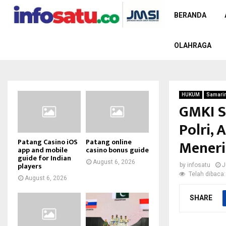
BERANDA
OLAHRAGA
HUKUM
Samari
GMKI S
Polri,
Mener
Patang Casino iOS
Patang online
app and mobile
casino bonus guide
guide for Indian
August 6, 2026
players
by
infosatu
J
Telah dibaca:
August 6, 2026
SHARE