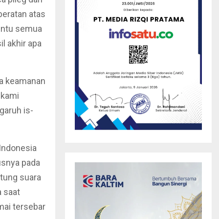
beratan atas
tentu semua
l akhir apa
aga keamanan
 kami
garuh is-
Indonesia
usnya pada
itung suara
a saat
mai tersebar