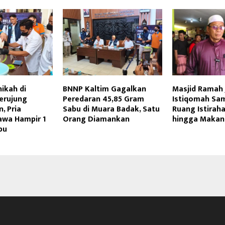
ikah di
BNNP Kaltim Gagalkan
Masjid Ramah 
erujung
Peredaran 45,85 Gram
Istiqomah Sa
, Pria
Sabu di Muara Badak, Satu
Ruang Istiraha
awa Hampir 1
Orang Diamankan
hingga Makan 
bu