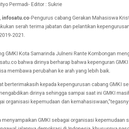
ityo Permadi- Editor : Sukrie
 infosatu.co
-Pengurus cabang Gerakan Mahasiswa Kris
akukan serah terima jabatan dan pelantikan kepengurusa
 2019-2021.
ng GMKI Kota Samarinda Julneni Rante Kombongan men
osatu.co bahwa dirinya berharap bahwa kepenguran GMKI
i bisa membawa perubahan ke arah yang lebih baik.
at berterimakasih kepada kepengurusan cabang GMKI s
mengabdikan dirinya sehingga sampai saat ini GMKI masi
gai organisasi kepemudaan dan kemahasiswaan,”tegasny
ga menyampaikan GMKI sebagai organisasi kepemudaan s
engawal jalannya demokrasi di Indonesia, khususnya pasc