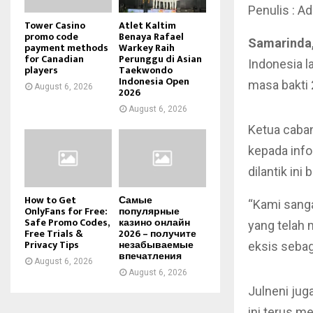
Penulis : Ad
Tower Casino
Atlet Kaltim
promo code
Benaya Rafael
Samarinda,
payment methods
Warkey Raih
for Canadian
Perunggu di Asian
Indonesia l
players
Taekwondo
Indonesia Open
masa bakti
August 6, 2026
2026
August 6, 2026
Ketua caba
kepada inf
dilantik in
How to Get
Самые
“Kami sang
OnlyFans for Free:
популярные
Safe Promo Codes,
казино онлайн
yang telah 
Free Trials &
2026 – получите
Privacy Tips
незабываемые
eksis seba
впечатления
August 6, 2026
August 6, 2026
Julneni ju
ini terus m