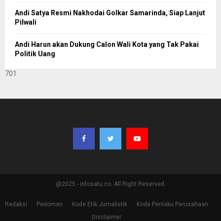
Andi Satya Resmi Nakhodai Golkar Samarinda, Siap Lanjut
Pilwali
Andi Harun akan Dukung Calon Wali Kota yang Tak Pakai
Politik Uang
701
@2025 - infosatu.co. All Right Reserved.
Redaksi
Pedoman
Kode Etik Jurnalistik
Kode Perilaku Perusahaan
Disclaimer