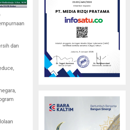
)
nyempurnaan
rsih dan
educe,
negara,
rogram
lolaan