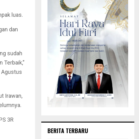
pak luas.
gan dan
ang sudah
 Terbaik,”
6 Agustus
t Irawan,
belumnya.
TPS 3R
BERITA TERBARU