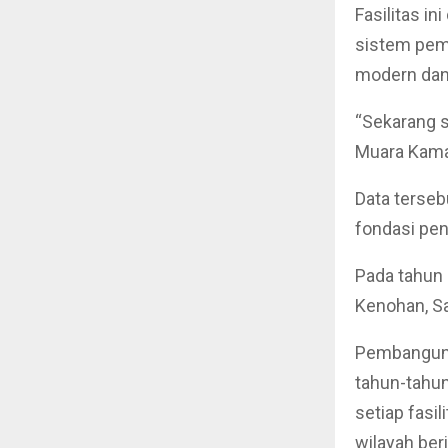
Fasilitas i
sistem pem
modern dan 
“Sekarang s
Muara Kaman
Data terse
fondasi pen
Pada tahun
Kenohan, S
Pembangunan
tahun-tahu
setiap fasi
wilayah ber