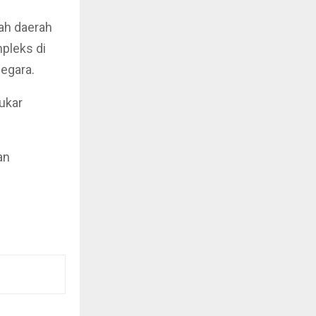
ah daerah
pleks di
egara.
ukar
an