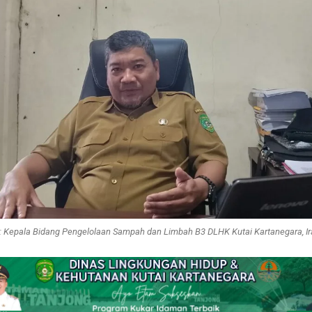
: Kepala Bidang Pengelolaan Sampah dan Limbah B3 DLHK Kutai Kartanegara, I