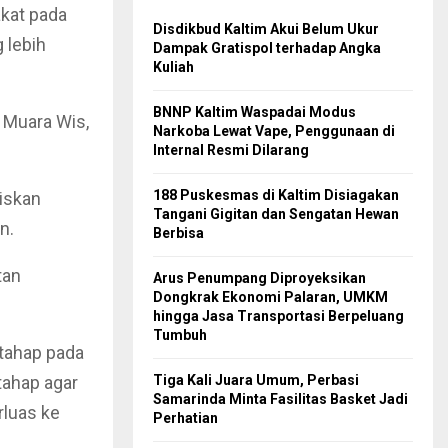
kat pada
Disdikbud Kaltim Akui Belum Ukur
 lebih
Dampak Gratispol terhadap Angka
Kuliah
BNNP Kaltim Waspadai Modus
 Muara Wis,
Narkoba Lewat Vape, Penggunaan di
Internal Resmi Dilarang
188 Puskesmas di Kaltim Disiagakan
iskan
Tangani Gigitan dan Sengatan Hewan
n.
Berbisa
tan
Arus Penumpang Diproyeksikan
Dongkrak Ekonomi Palaran, UMKM
hingga Jasa Transportasi Berpeluang
Tumbuh
tahap pada
ahap agar
Tiga Kali Juara Umum, Perbasi
Samarinda Minta Fasilitas Basket Jadi
rluas ke
Perhatian