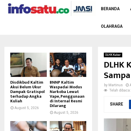
BERANDA
OLAHRAGA
DLHK Kukar
DLHK K
Sampah
Disdikbud Kaltim
BNNP Kaltim
by
Martinus
Akui Belum Ukur
Waspadai Modus
Telah dibaca:
Dampak Gratispol
Narkoba Lewat
terhadap Angka
Vape, Penggunaan
Kuliah
di Internal Resmi
SHARE
Dilarang
August 5, 2026
August 5, 2026