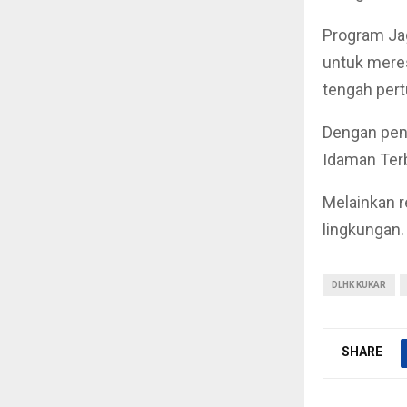
Program Jag
untuk mere
tengah pert
Dengan pend
Idaman Terb
Melainkan 
lingkungan.
DLHK KUKAR
SHARE