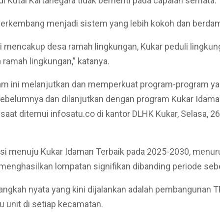
di Kutai Kartanegara tidak berhenti pada capaian semata.
berkembang menjadi sistem yang lebih kokoh dan berdam
i mencakup desa ramah lingkungan, Kukar peduli lingkun
 ramah lingkungan,” katanya.
ram ini melanjutkan dan memperkuat program-program y
sebelumnya dan dilanjutkan dengan program Kukar Idaman
 saat ditemui infosatu.co di kantor DLHK Kukar, Selasa, 2
si menuju Kukar Idaman Terbaik pada 2025-2030, menuru
menghasilkan lompatan signifikan dibanding periode se
langkah nyata yang kini dijalankan adalah pembangunan 
u unit di setiap kecamatan.