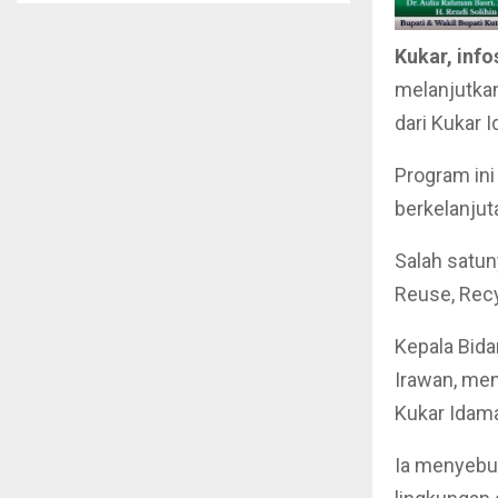
Kukar, info
melanjutkan
dari Kukar 
Program ini
berkelanjut
Salah satu
Reuse, Recy
Kepala Bid
Irawan, men
Kukar Idama
Ia menyebut