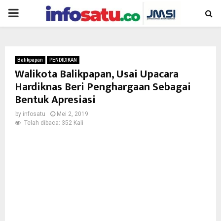
PRIMARY
MENU
Balikpapan
PENDIDIKAN
Walikota Balikpapan, Usai Upacara
Hardiknas Beri Penghargaan Sebagai
Bentuk Apresiasi
by
infosatu
Mei 2, 2019
Telah dibaca: 352 Kali