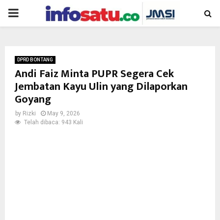
PRIMARY
MENU
DPRD BONTANG
Andi Faiz Minta PUPR Segera Cek
Jembatan Kayu Ulin yang Dilaporkan
Goyang
by
Rizki
May 9, 2026
Telah dibaca: 943 Kali