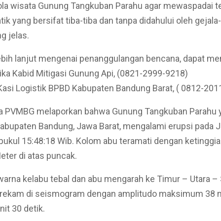
ola wisata Gunung Tangkuban Parahu agar mewaspadai te
tik yang bersifat tiba-tiba dan tanpa didahului oleh gejala
g jelas.
ebih lanjut mengenai penanggulangan bencana, dapat me
ka Kabid Mitigasi Gunung Api, (0821-2999-9218)
asi Logistik BPBD Kabupaten Bandung Barat, ( 0812-201
 PVMBG melaporkan bahwa Gunung Tangkuban Parahu 
 Kabupaten Bandung, Jawa Barat, mengalami erupsi pada 
r pukul 15:48:18 Wib. Kolom abu teramati dengan ketinggi
eter di atas puncak.
warna kelabu tebal dan abu mengarah ke Timur – Utara – 
 terekam di seismogram dengan amplitudo maksimum 38
it 30 detik.