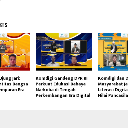
STS
Ujung Jari:
Komdigi Gandeng DPR RI
Komdigi dan D
ntitas Bangsa
Perkuat Edukasi Bahaya
Masyarakat Ja
empuran Era
Narkoba di Tengah
Literasi Digit
Perkembangan Era Digital
Nilai Pancasila