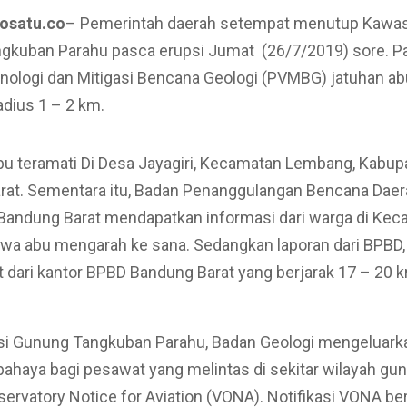
fosatu.co
– Pemerintah daerah setempat menutup Kawa
gkuban Parahu pasca erupsi Jumat (26/7/2019) sore. P
nologi dan Mitigasi Bencana Geologi (PVMBG) jatuhan ab
dius 1 – 2 km.
abu teramati Di Desa Jayagiri, Kecamatan Lembang, Kabup
rat. Sementara itu, Badan Penanggulangan Bencana Daer
Bandung Barat mendapatkan informasi dari warga di Ke
wa abu mengarah ke sana. Sedangkan laporan dari BPBD,
hat dari kantor BPBD Bandung Barat yang berjarak 17 – 20 k
si Gunung Tangkuban Parahu, Badan Geologi mengeluark
bahaya bagi pesawat yang melintas di sekitar wilayah gu
ervatory Notice for Aviation (VONA). Notifikasi VONA b