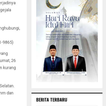
rjadinya
-gejala
nghubungi,
1-9865)
yang
Jumat, 26
an kurang
Selatan.
 mm dan
BERITA TERBARU