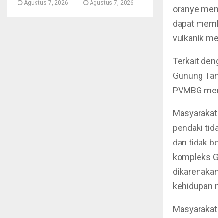
Agustus 7, 2026
Agustus 7, 2026
oranye meng
dapat memb
vulkanik me
Terkait de
Gunung Tang
PVMBG mere
Masyarakat
pendaki tid
dan tidak b
kompleks G
dikarenaka
kehidupan 
Masyarakat 