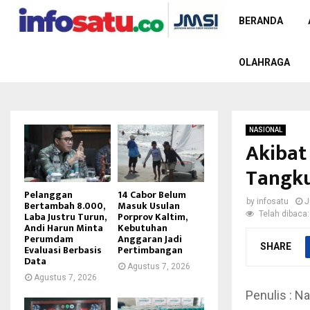
BERANDA
OLAHRAGA
NASIONAL
Akibat
Tangku
Pelanggan
14 Cabor Belum
by
infosatu
J
Bertambah 8.000,
Masuk Usulan
Telah dibaca:
Laba Justru Turun,
Porprov Kaltim,
Andi Harun Minta
Kebutuhan
Perumdam
Anggaran Jadi
SHARE
Evaluasi Berbasis
Pertimbangan
Data
Agustus 7, 2026
Agustus 7, 2026
Penulis : Na