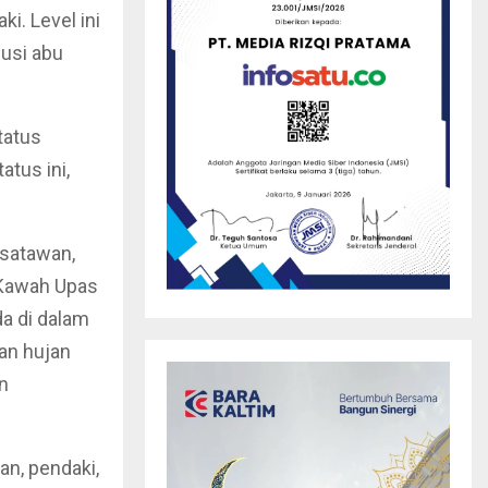
i. Level ini
usi abu
tatus
tus ini,
isatawan,
 Kawah Upas
a di dalam
an hujan
n
n, pendaki,