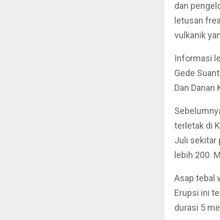
dan pengel
letusan frea
vulkanik yan
Informasi l
Gede Suanti
Dan Danan K
Sebelumnya
terletak di
Juli sekita
lebih 200 M
Asap tebal 
Erupsi ini
durasi 5 men