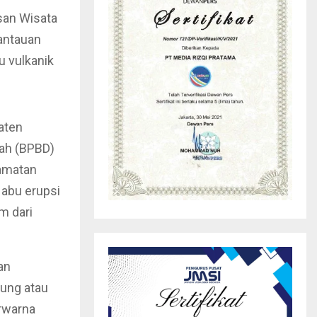
san Wisata
antauan
u vulkanik
aten
ah (BPBD)
camatan
 abu erupsi
m dari
an
nung atau
erwarna