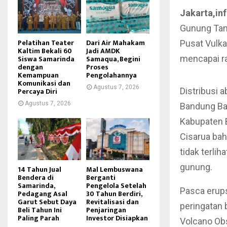
Jakarta,in
Gunung Tan
Pelatihan Teater
Dari Air Mahakam
Pusat Vulka
Kaltim Bekali 60
Jadi AMDK
Siswa Samarinda
Samaqua, Begini
mencapai ra
dengan
Proses
Kemampuan
Pengolahannya
Komunikasi dan
Agustus 7, 2026
Percaya Diri
Distribusi 
Agustus 7, 2026
Bandung Ba
Kabupaten 
Cisarua bah
tidak terli
gunung.
14 Tahun Jual
Mal Lembuswana
Bendera di
Berganti
Samarinda,
Pengelola Setelah
Pasca erup
Pedagang Asal
30 Tahun Berdiri,
Garut Sebut Daya
Revitalisasi dan
peringatan 
Beli Tahun Ini
Penjaringan
Paling Parah
Investor Disiapkan
Volcano Obs