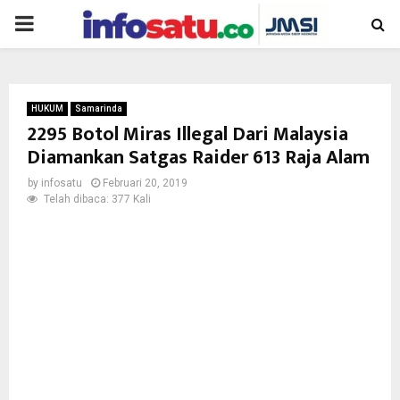
PRIMARY
MENU
HUKUM
Samarinda
2295 Botol Miras Illegal Dari Malaysia
Diamankan Satgas Raider 613 Raja Alam
by
infosatu
Februari 20, 2019
Telah dibaca: 377 Kali