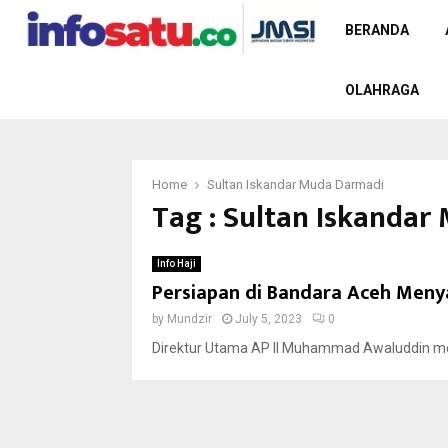
BERANDA
OLAHRAGA
Home
Sultan Iskandar Muda Darmadi
Tag : Sultan Iskanda
Info Haji
Persiapan di Bandara Aceh Men
by
Mundzir
July 5, 2023
0
Direktur Utama AP II Muhammad Awaluddin meng