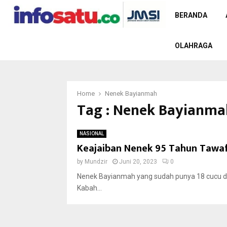
BERANDA
OLAHRAGA
Home
Nenek Bayianmah
Tag : Nenek Bayianma
NASIONAL
Keajaiban Nenek 95 Tahun Tawaf 
by
Mundzir
Juni 20, 2023
0
Nenek Bayianmah yang sudah punya 18 cucu dan
Kabah...