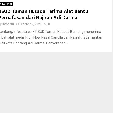
Advetorial
RSUD Taman Husada Terima Alat Bantu
Pernafasan dari Najirah Adi Darma
by
infosatu
Oktober 5, 2020
0
Bontang, infosatu.co – RSUD Taman Husada Bontang menerima
hibah alat medis High Flow Nasal Canulla dari Najirah, istri mantan
wali kota Bontang Adi Darma. Penyerahan...