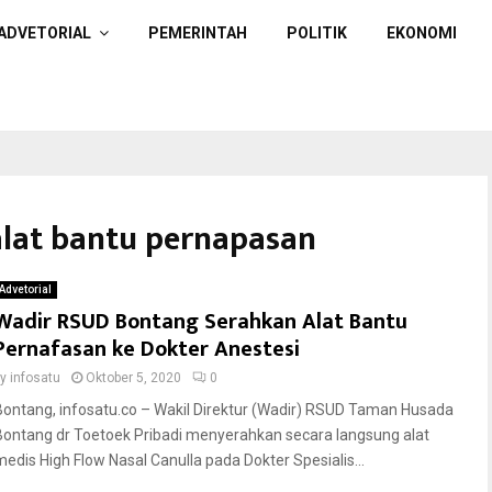
ADVETORIAL
PEMERINTAH
POLITIK
EKONOMI
 alat bantu pernapasan
Advetorial
Wadir RSUD Bontang Serahkan Alat Bantu
Pernafasan ke Dokter Anestesi
by
infosatu
Oktober 5, 2020
0
Bontang, infosatu.co – Wakil Direktur (Wadir) RSUD Taman Husada
Bontang dr Toetoek Pribadi menyerahkan secara langsung alat
medis High Flow Nasal Canulla pada Dokter Spesialis...