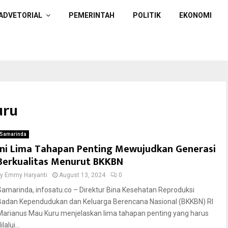
ADVETORIAL
PEMERINTAH
POLITIK
EKONOMI
uru
Samarinda
Ini Lima Tahapan Penting Mewujudkan Generasi
Berkualitas Menurut BKKBN
by
Emmy Haryanti
August 13, 2024
0
Samarinda, infosatu.co – Direktur Bina Kesehatan Reproduksi
Badan Kependudukan dan Keluarga Berencana Nasional (BKKBN) RI
Marianus Mau Kuru menjelaskan lima tahapan penting yang harus
ilalui...