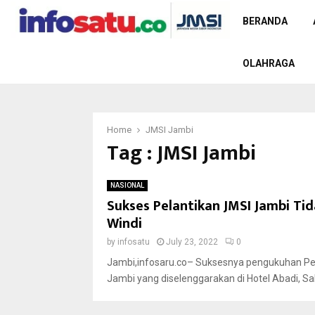
BERANDA
OLAHRAGA
Home
JMSI Jambi
Tag : JMSI Jambi
NASIONAL
Sukses Pelantikan JMSI Jambi Ti
Windi
by
infosatu
July 23, 2022
0
Jambi,infosaru.co– Suksesnya pengukuhan Pen
Jambi yang diselenggarakan di Hotel Abadi, Sabt