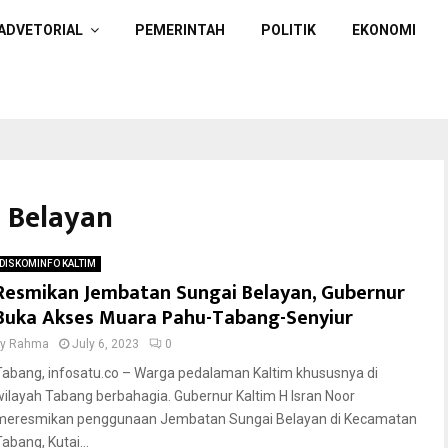
ADVETORIAL
PEMERINTAH
POLITIK
EKONOMI
i Belayan
DISKOMINFO KALTIM
Resmikan Jembatan Sungai Belayan, Gubernur
Buka Akses Muara Pahu-Tabang-Senyiur
by
Rahma
July 6, 2023
0
Tabang, infosatu.co – Warga pedalaman Kaltim khususnya di
wilayah Tabang berbahagia. Gubernur Kaltim H Isran Noor
meresmikan penggunaan Jembatan Sungai Belayan di Kecamatan
abang, Kutai...