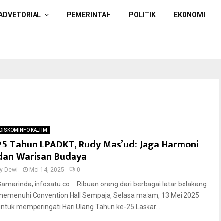
ADVETORIAL
PEMERINTAH
POLITIK
EKONOMI
DISKOMINFO KALTIM
25 Tahun LPADKT, Rudy Mas’ud: Jaga Harmoni
dan Warisan Budaya
by
Dewi
Mei 14, 2025
0
Samarinda, infosatu.co – Ribuan orang dari berbagai latar belakang
memenuhi Convention Hall Sempaja, Selasa malam, 13 Mei 2025
untuk memperingati Hari Ulang Tahun ke-25 Laskar...