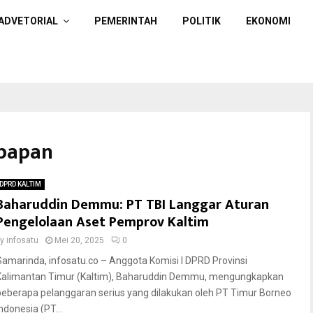
ADVETORIAL
PEMERINTAH
POLITIK
EKONOMI
kpapan
DPRD KALTIM
Baharuddin Demmu: PT TBI Langgar Aturan
Pengelolaan Aset Pemprov Kaltim
by
infosatu
Mei 20, 2025
0
Samarinda, infosatu.co – Anggota Komisi I DPRD Provinsi
Kalimantan Timur (Kaltim), Baharuddin Demmu, mengungkapkan
beberapa pelanggaran serius yang dilakukan oleh PT Timur Borneo
ndonesia (PT...