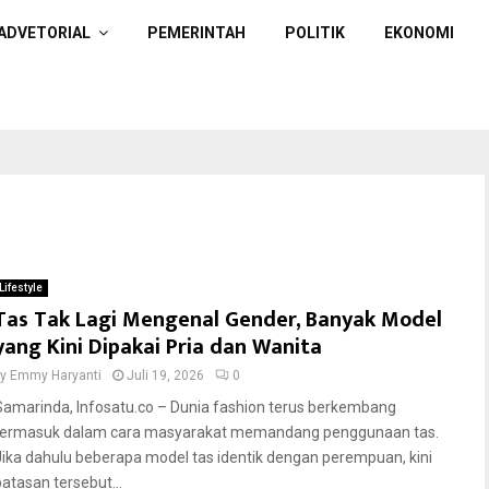
ADVETORIAL
PEMERINTAH
POLITIK
EKONOMI
Lifestyle
Tas Tak Lagi Mengenal Gender, Banyak Model
yang Kini Dipakai Pria dan Wanita
by
Emmy Haryanti
Juli 19, 2026
0
Samarinda, Infosatu.co – Dunia fashion terus berkembang
termasuk dalam cara masyarakat memandang penggunaan tas.
Jika dahulu beberapa model tas identik dengan perempuan, kini
batasan tersebut...