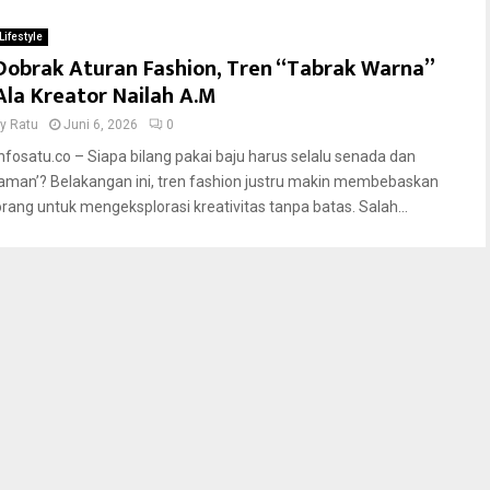
Lifestyle
Dobrak Aturan Fashion, Tren “Tabrak Warna”
Ala Kreator Nailah A.M
by
Ratu
Juni 6, 2026
0
Infosatu.co – Siapa bilang pakai baju harus selalu senada dan
‘aman’? Belakangan ini, tren fashion justru makin membebaskan
orang untuk mengeksplorasi kreativitas tanpa batas. Salah...