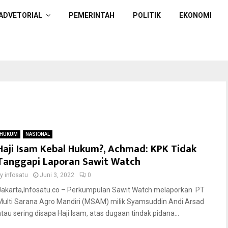
ADVETORIAL
PEMERINTAH
POLITIK
EKONOMI
HUKUM
NASIONAL
Haji Isam Kebal Hukum?, Achmad: KPK Tidak
Tanggapi Laporan Sawit Watch
by
infosatu
Juni 3, 2022
0
Jakarta,Infosatu.co – Perkumpulan Sawit Watch melaporkan PT
Multi Sarana Agro Mandiri (MSAM) milik Syamsuddin Andi Arsad
atau sering disapa Haji Isam, atas dugaan tindak pidana...