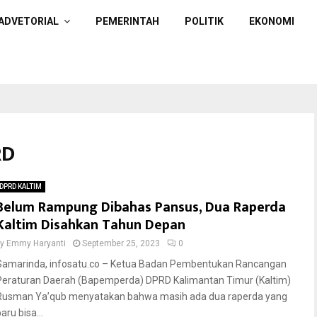
ADVETORIAL
PEMERINTAH
POLITIK
EKONOMI
RD
DPRD KALTIM
Belum Rampung Dibahas Pansus, Dua Raperda
Kaltim Disahkan Tahun Depan
by
Emmy Haryanti
September 25, 2023
0
Samarinda, infosatu.co – Ketua Badan Pembentukan Rancangan
Peraturan Daerah (Bapemperda) DPRD Kalimantan Timur (Kaltim)
Rusman Ya’qub menyatakan bahwa masih ada dua raperda yang
aru bisa...