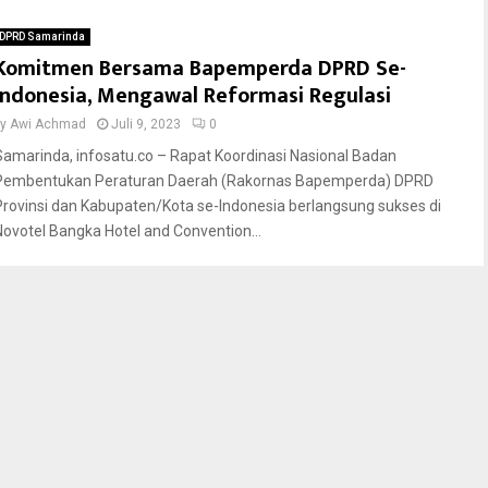
DPRD Samarinda
Komitmen Bersama Bapemperda DPRD Se-
Indonesia, Mengawal Reformasi Regulasi
by
Awi Achmad
Juli 9, 2023
0
Samarinda, infosatu.co – Rapat Koordinasi Nasional Badan
Pembentukan Peraturan Daerah (Rakornas Bapemperda) DPRD
Provinsi dan Kabupaten/Kota se-Indonesia berlangsung sukses di
Novotel Bangka Hotel and Convention...