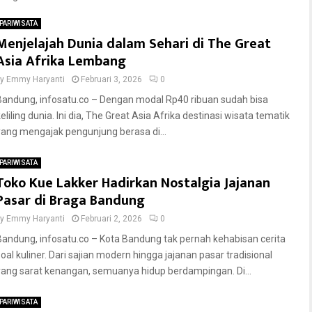
PARIWISATA
Menjelajah Dunia dalam Sehari di The Great
Asia Afrika Lembang
by
Emmy Haryanti
Februari 3, 2026
0
Bandung, infosatu.co – Dengan modal Rp40 ribuan sudah bisa
eliling dunia. Ini dia, The Great Asia Afrika destinasi wisata tematik
yang mengajak pengunjung berasa di...
PARIWISATA
Toko Kue Lakker Hadirkan Nostalgia Jajanan
Pasar di Braga Bandung
by
Emmy Haryanti
Februari 2, 2026
0
Bandung, infosatu.co – Kota Bandung tak pernah kehabisan cerita
soal kuliner. Dari sajian modern hingga jajanan pasar tradisional
yang sarat kenangan, semuanya hidup berdampingan. Di...
PARIWISATA