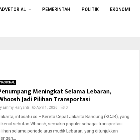
ADVETORIAL
PEMERINTAH
POLITIK
EKONOMI
NASIONAL
Penumpang Meningkat Selama Lebaran,
Whoosh Jadi Pilihan Transportasi
by
Emmy Haryanti
April 1, 2026
0
Jakarta, infosatu.co – Kereta Cepat Jakarta Bandung (KCJB), yang
dikenal sebutan Whoosh, semakin populer sebagai transportasi
pilihan selama periode arus mudik Lebaran, yang ditunjukkan
dengan...