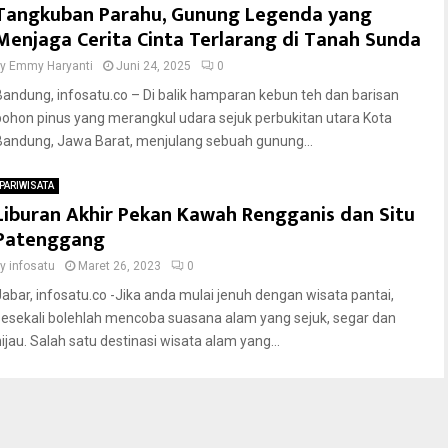
Tangkuban Parahu, Gunung Legenda yang
Menjaga Cerita Cinta Terlarang di Tanah Sunda
by
Emmy Haryanti
Juni 24, 2025
0
Bandung, infosatu.co – Di balik hamparan kebun teh dan barisan
pohon pinus yang merangkul udara sejuk perbukitan utara Kota
Bandung, Jawa Barat, menjulang sebuah gunung...
PARIWISATA
Liburan Akhir Pekan Kawah Rengganis dan Situ
Patenggang
by
infosatu
Maret 26, 2023
0
Jabar, infosatu.co -Jika anda mulai jenuh dengan wisata pantai,
sesekali bolehlah mencoba suasana alam yang sejuk, segar dan
hijau. Salah satu destinasi wisata alam yang...