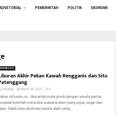
ADVETORIAL
PEMERINTAH
POLITIK
EKONOMI
ge
PARIWISATA
Liburan Akhir Pekan Kawah Rengganis dan Situ
Patenggang
by
infosatu
March 26, 2023
0
Jabar, infosatu.co -Jika anda mulai jenuh dengan wisata pantai,
sesekali bolehlah mencoba suasana alam yang sejuk, segar dan
hijau. Salah satu destinasi wisata alam yang...