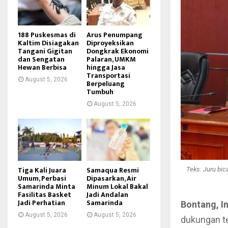
188 Puskesmas di
Arus Penumpang
Kaltim Disiagakan
Diproyeksikan
Tangani Gigitan
Dongkrak Ekonomi
dan Sengatan
Palaran, UMKM
Hewan Berbisa
hingga Jasa
Transportasi
August 5, 2026
Berpeluang
Tumbuh
August 5, 2026
Tiga Kali Juara
Samaqua Resmi
Teks: Juru bi
Umum, Perbasi
Dipasarkan, Air
Samarinda Minta
Minum Lokal Bakal
Fasilitas Basket
Jadi Andalan
Jadi Perhatian
Samarinda
Bontang, I
August 5, 2026
August 5, 2026
dukungan t