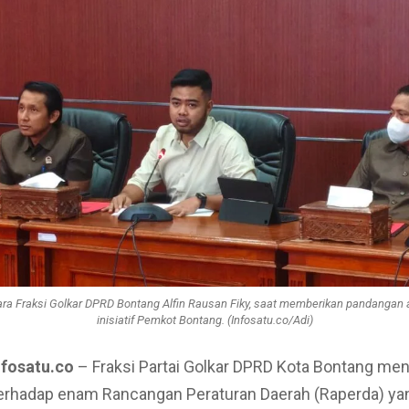
cara Fraksi Golkar DPRD Bontang Alfin Rausan Fiky, saat memberikan pandangan 
inisiatif Pemkot Bontang. (Infosatu.co/Adi)
nfosatu.co
– Fraksi Partai Golkar DPRD Kota Bontang me
erhadap enam Rancangan Peraturan Daerah (Raperda) yan