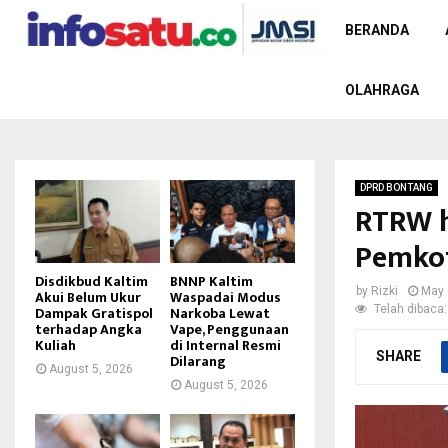
BERANDA
OLAHRAGA
DPRD BONTANG
RTRW h
Pemkot
Disdikbud Kaltim
BNNP Kaltim
by
Rizki
May 
Akui Belum Ukur
Waspadai Modus
Telah dibaca:
Dampak Gratispol
Narkoba Lewat
terhadap Angka
Vape, Penggunaan
Kuliah
di Internal Resmi
SHARE
Dilarang
August 5, 2026
August 5, 2026