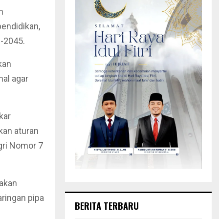
n
endidikan,
-2045.
kan
al agar
kar
kan aturan
gri Nomor 7
jakan
ringan pipa
BERITA TERBARU