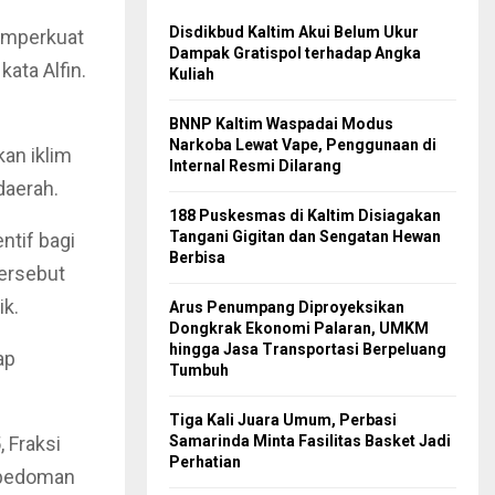
Disdikbud Kaltim Akui Belum Ukur
emperkuat
Dampak Gratispol terhadap Angka
ata Alfin.
Kuliah
BNNP Kaltim Waspadai Modus
Narkoba Lewat Vape, Penggunaan di
an iklim
Internal Resmi Dilarang
daerah.
188 Puskesmas di Kaltim Disiagakan
Tangani Gigitan dan Sengatan Hewan
ntif bagi
Berbisa
tersebut
ik.
Arus Penumpang Diproyeksikan
Dongkrak Ekonomi Palaran, UMKM
hingga Jasa Transportasi Berpeluang
ap
Tumbuh
Tiga Kali Juara Umum, Perbasi
 Fraksi
Samarinda Minta Fasilitas Basket Jadi
Perhatian
i pedoman