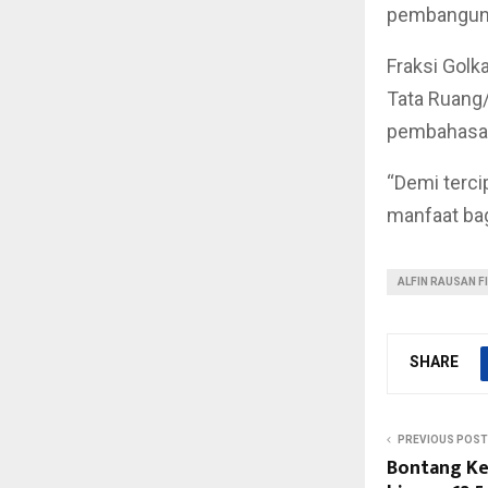
pembanguna
Fraksi Golk
Tata Ruang
pembahasan
“Demi terci
manfaat bag
ALFIN RAUSAN F
SHARE
PREVIOUS POST
Bontang Ke