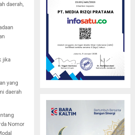
ah daerah,
radaan
an
 jika
ran yang
mi daerah
entang
erda Nomor
Modal