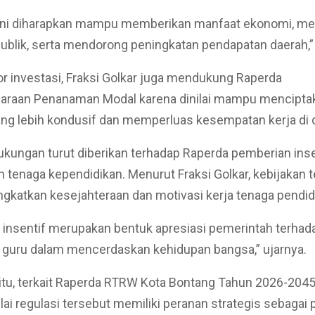
 ini diharapkan mampu memberikan manfaat ekonomi, m
ublik, serta mendorong peningkatan pendapatan daerah,” k
r investasi, Fraksi Golkar juga mendukung Raperda
araan Penanaman Modal karena dinilai mampu menciptak
ang lebih kondusif dan memperluas kesempatan kerja di 
 dukungan turut diberikan terhadap Raperda pemberian inse
n tenaga kependidikan. Menurut Fraksi Golkar, kebijakan 
gkatkan kesejahteraan dan motivasi kerja tenaga pendid
insentif merupakan bentuk apresiasi pemerintah terhad
 guru dalam mencerdaskan kehidupan bangsa,” ujarnya.
tu, terkait Raperda RTRW Kota Bontang Tahun 2026-2045,
lai regulasi tersebut memiliki peranan strategis sebaga