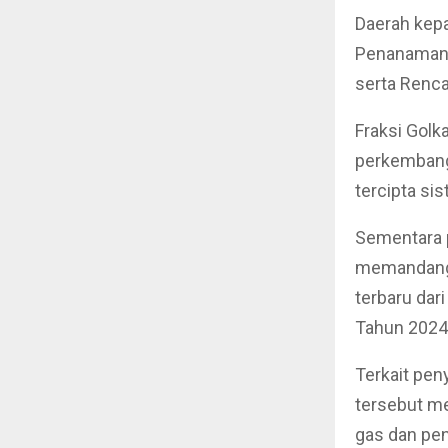
Daerah kep
Penanaman M
serta Renc
Fraksi Golk
perkembang
tercipta si
Sementara p
memandang 
terbaru dar
Tahun 2024
Terkait pen
tersebut me
gas dan pen