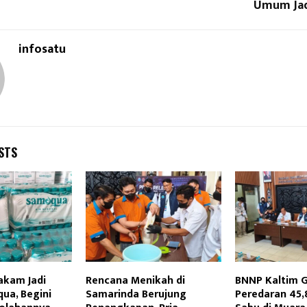
Umum Jad
infosatu
STS
akam Jadi
Rencana Menikah di
BNNP Kaltim 
a, Begini
Samarinda Berujung
Peredaran 45