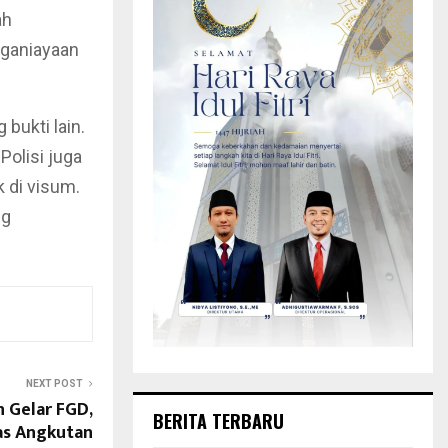
ah
nganiayaan
bukti lain.
Polisi juga
 di visum.
ng
NEXT POST
 Gelar FGD,
BERITA TERBARU
as Angkutan