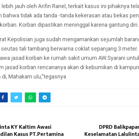
lebih jauh oleh Arifin Ranel, terkait kasus ini pihaknya tel
 bahwa tidak ada tanda -tanda kekerasan atau bekas pe
korban. Korban dipastikan meninggal karena gantung diri.
parat Kepolisian juga sudah mengamankan sejumlah barang 
 seutas tali tambang berwarna coklat sepanjang 3 meter. 
wa jasad korban ke rumah sakit umum AW.Syarani untuk
um jasad korban rencananya akan di kebumikan di kampu
 di, Mahakam ulu,”tegasnya
inta KY Kaltim Awasi
DPRD Balikpapan
adilan Kasus PT.Pertamina
Keselamatan Lalulint