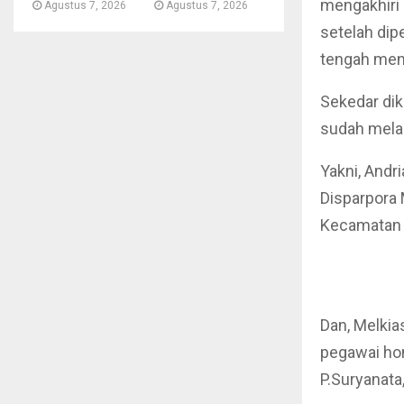
mengakhiri 
Agustus 7, 2026
Agustus 7, 2026
setelah dipe
tengah meng
Sekedar dik
sudah mela
Yakni, Andr
Disparpora 
Kecamatan 
Dan, Melkia
pegawai hon
P.Suryanata