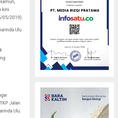
 Namun,
 kini
5/05/2019).
marinda Ulu
i
ang
agai
 TKP Jalan
rinda Ulu.