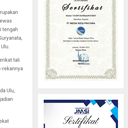
erupakan
tewas
i tengah
Suryanata,
 Ulu.
ikat tali
an-rekannya
da Ulu,
jadian
ekat