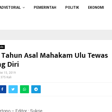
ADVETORIAL
PEMERINTAH
POLITIK
EKONOMI
nda
4 Tahun Asal Mahakam Ulu Tewas
g Diri
ei 15, 2019
 375 Kali
rtono – Editor : Sukrie