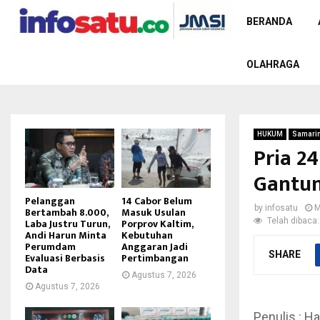
BERANDA
OLAHRAGA
HUKUM
Samari
Pria 2
Gantun
Pelanggan
14 Cabor Belum
by
infosatu
M
Bertambah 8.000,
Masuk Usulan
Telah dibaca:
Laba Justru Turun,
Porprov Kaltim,
Andi Harun Minta
Kebutuhan
Perumdam
Anggaran Jadi
SHARE
Evaluasi Berbasis
Pertimbangan
Data
Agustus 7, 2026
Agustus 7, 2026
Penulis : Ha