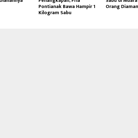
olahannya
Penangkapan, Pria
Sabu di Muara
Pontianak Bawa Hampir 1
Orang Diama
Kilogram Sabu