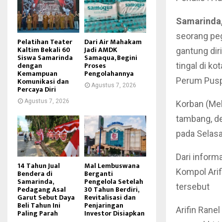
Samarinda,
seorang pe
Pelatihan Teater
Dari Air Mahakam
Kaltim Bekali 60
Jadi AMDK
gantung dir
Siswa Samarinda
Samaqua, Begini
dengan
Proses
tingal di ko
Kemampuan
Pengolahannya
Perum Puspi
Komunikasi dan
Agustus 7, 2026
Percaya Diri
Agustus 7, 2026
Korban (Mek
tambang, de
pada Selasa
Dari inform
14 Tahun Jual
Mal Lembuswana
Kompol Ari
Bendera di
Berganti
Samarinda,
Pengelola Setelah
tersebut
Pedagang Asal
30 Tahun Berdiri,
Garut Sebut Daya
Revitalisasi dan
Beli Tahun Ini
Penjaringan
Arifin Rane
Paling Parah
Investor Disiapkan