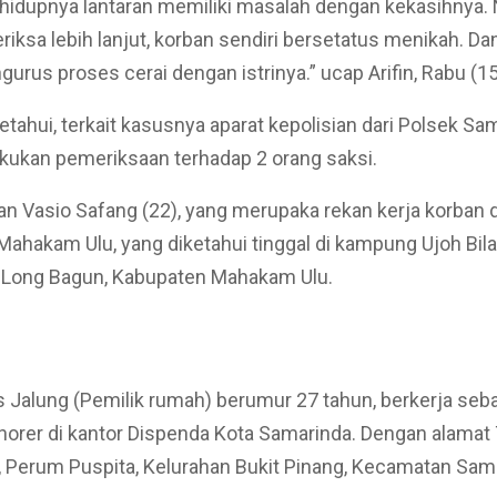
hidupnya lantaran memiliki masalah dengan kekasihnya.
riksa lebih lanjut, korban sendiri bersetatus menikah. Dan
urus proses cerai dengan istrinya.” ucap Arifin, Rabu (1
etahui, terkait kasusnya aparat kepolisian dari Polsek Sa
kukan pemeriksaan terhadap 2 orang saksi.
ian Vasio Safang (22), yang merupaka rekan kerja korban d
Mahakam Ulu, yang diketahui tinggal di kampung Ujoh Bil
Long Bagun, Kabupaten Mahakam Ulu.
s Jalung (Pemilik rumah) berumur 27 tahun, berkerja seb
orer di kantor Dispenda Kota Samarinda. Dengan alamat
, Perum Puspita, Kelurahan Bukit Pinang, Kecamatan Sama