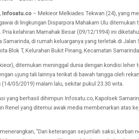
 Infosatu.co
– Mekieor Melkiades Tekwan (24), yang m
gawai di lingkungan Disparpora Mahakam Ulu ditemukan 
i. Pria kelahiran Mamahak Besar (09/12/1994) ini diketahu
ta Samarinda, di rumah keluarganya yang terletak di Jalan 
ta Blok T, Kelurahan Bukit Pinang, Kecamatan Samarinda
ieor), ditemukan meninggal dunia dengan kondisi leher ter
ngan ujung tali lainnya terikat di bawah tangga oleh rek
 (14/05/2019) malam lalu, sekitar pukul 23.30 wita.
asi yang berhasil dihimpun Infosatu.co, Kapolsek Samarin
fin Renel yang ditemui awak media membenarkan atas ke
l menerangkan, “Dari keterangan sejumlah saksi, korban n