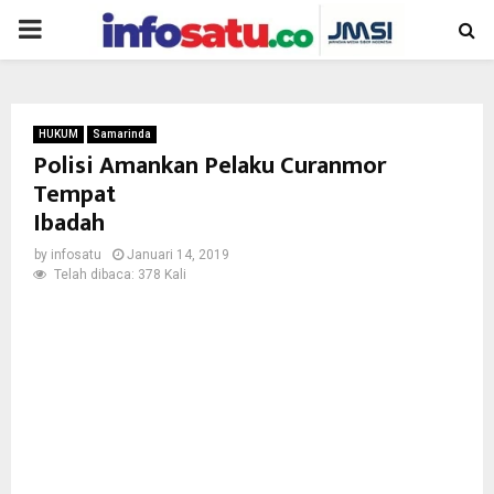
PRIMARY
MENU
HUKUM
Samarinda
Polisi Amankan Pelaku Curanmor
Tempat
Ibadah
by
infosatu
Januari 14, 2019
Telah dibaca: 378 Kali