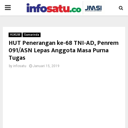
PRIMARY
MENU
HUKUM
Samarinda
HUT Penerangan ke-68 TNI-AD, Penrem
091/ASN Lepas Anggota Masa Purna
Tugas
by
infosatu
Januari 15, 2019