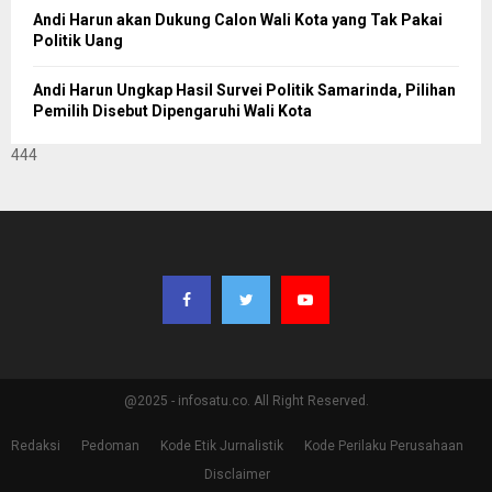
Andi Harun akan Dukung Calon Wali Kota yang Tak Pakai
Politik Uang
Andi Harun Ungkap Hasil Survei Politik Samarinda, Pilihan
Pemilih Disebut Dipengaruhi Wali Kota
444
@2025 - infosatu.co. All Right Reserved.
Redaksi
Pedoman
Kode Etik Jurnalistik
Kode Perilaku Perusahaan
Disclaimer