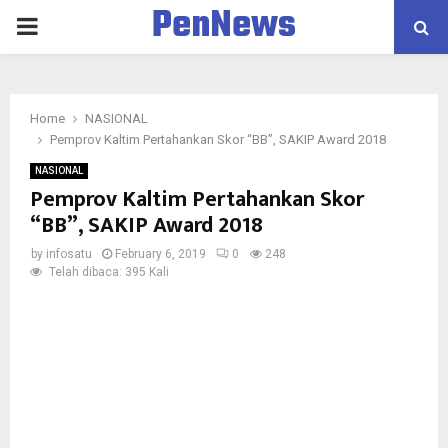
PenNews
PRIMARY
MENU
Home
NASIONAL
Pemprov Kaltim Pertahankan Skor “BB”, SAKIP Award 2018
NASIONAL
Pemprov Kaltim Pertahankan Skor
“BB”, SAKIP Award 2018
by
infosatu
February 6, 2019
0
248
Telah dibaca: 395 Kali