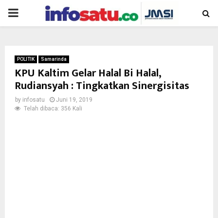
PRIMARY
MENU
POLITIK
Samarinda
KPU Kaltim Gelar Halal Bi Halal,
Rudiansyah : Tingkatkan Sinergisitas
by
infosatu
Juni 19, 2019
Telah dibaca: 356 Kali