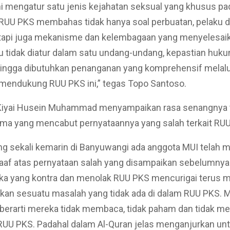
i mengatur satu jenis kejahatan seksual yang khusus pa
 RUU PKS membahas tidak hanya soal perbuatan, pelaku 
tapi juga mekanisme dan kelembagaan yang menyelesaika
u tidak diatur dalam satu undang-undang, kepastian huk
hingga dibutuhkan penanganan yang komprehensif melalu
mendukung RUU PKS ini,” tegas Topo Santoso.
n, Kiyai Husein Muhammad menyampaikan rasa senangnya t
ama yang mencabut pernyataannya yang salah terkait RU
g sekali kemarin di Banyuwangi ada anggota MUI telah m
af atas pernyataan salah yang disampaikan sebelumnya
ka yang kontra dan menolak RUU PKS mencurigai terus 
an sesuatu masalah yang tidak ada di dalam RUU PKS. M
i berarti mereka tidak membaca, tidak paham dan tidak m
RUU PKS. Padahal dalam Al-Quran jelas menganjurkan un