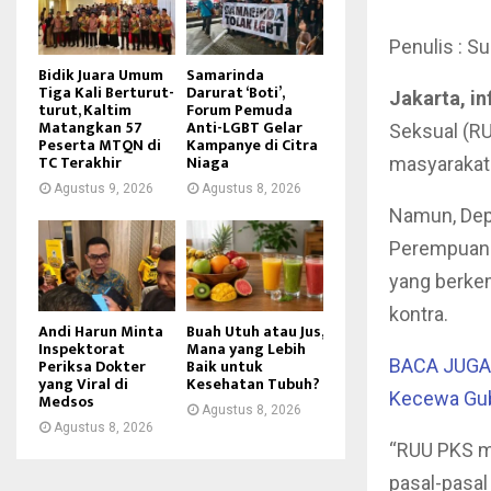
Penulis : Su
Bidik Juara Umum
Samarinda
Tiga Kali Berturut-
Darurat ‘Boti’,
Jakarta, in
turut, Kaltim
Forum Pemuda
Matangkan 57
Anti-LGBT Gelar
Seksual (RU
Peserta MTQN di
Kampanye di Citra
TC Terakhir
Niaga
masyarakat 
Agustus 9, 2026
Agustus 8, 2026
Namun, Dep
Perempuan 
yang berke
kontra.
Andi Harun Minta
Buah Utuh atau Jus,
Inspektorat
Mana yang Lebih
Periksa Dokter
Baik untuk
BACA JUGA :
yang Viral di
Kesehatan Tubuh?
Kecewa Gube
Medsos
Agustus 8, 2026
Agustus 8, 2026
“RUU PKS ma
pasal-pasal