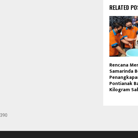
RELATED PO
Rencana Men
Samarinda B
Penangkapan
Pontianak B
Kilogram Sa
390