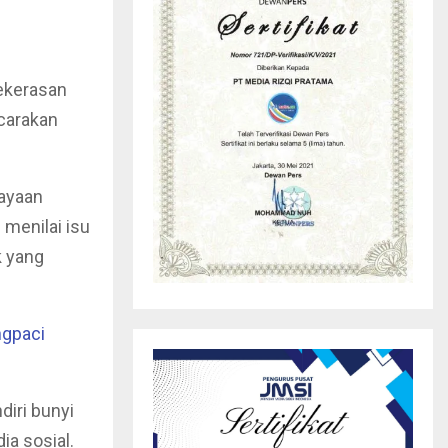
ekerasan
icarakan
ayaan
menilai isu
k yang
ngpaci
iri bunyi
a sosial.