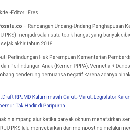
krie -Editor : Eres
fosatu.co
– Rancangan Undang-Undang Penghapusan K
U PKS) menjadi salah satu topik hangat yang banyak dib
sejak akhir tahun 2018.
uti Perlindungan Hak Perempuan Kementerian Pemberd
dan Perlindungan Anak (Kemen PPPA), Vennetia R Danes 
mbang cenderung bernuansa negatif karena adanya piha
Draft RPJMD Kaltim masih Carut,-Marut, Legislator Kara
rnur Tak Hadir di Paripurna
kin simpang siur ketika banyak oknum menafsirkan send
 RUU PKS lalu menyebarkan dan memposting melalui medi