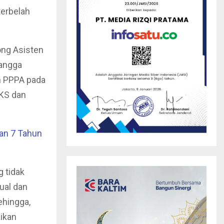
terbelah
ong Asisten
Tangga
n PPPA pada
PKS dan
an 7 Tahun
g tidak
ual dan
ehingga,
ikan