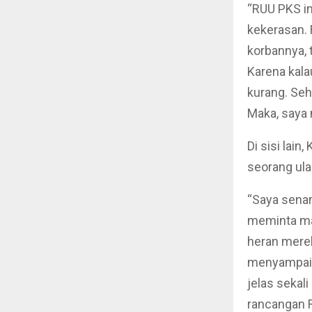
“RUU PKS in
kekerasan.
korbannya, 
Karena kala
kurang. Se
Maka, saya 
Di sisi lai
seorang ul
“Saya senan
meminta ma
heran mere
menyampaik
jelas sekal
rancangan 