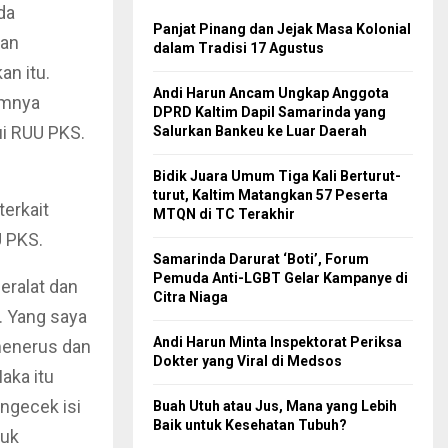
da
Panjat Pinang dan Jejak Masa Kolonial
dan
dalam Tradisi 17 Agustus
n itu.
Andi Harun Ancam Ungkap Anggota
umnya
DPRD Kaltim Dapil Samarinda yang
i RUU PKS.
Salurkan Bankeu ke Luar Daerah
Bidik Juara Umum Tiga Kali Berturut-
turut, Kaltim Matangkan 57 Peserta
erkait
MTQN di TC Terakhir
U PKS.
Samarinda Darurat ‘Boti’, Forum
Pemuda Anti-LGBT Gelar Kampanye di
eralat dan
Citra Niaga
. Yang saya
Andi Harun Minta Inspektorat Periksa
menerus dan
Dokter yang Viral di Medsos
aka itu
engecek isi
Buah Utuh atau Jus, Mana yang Lebih
Baik untuk Kesehatan Tubuh?
tuk