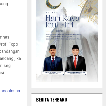
gsung
omnas
rof. Topo
 pandangan
andang jika
ri segi
si
Pencoblosan
BERITA TERBARU