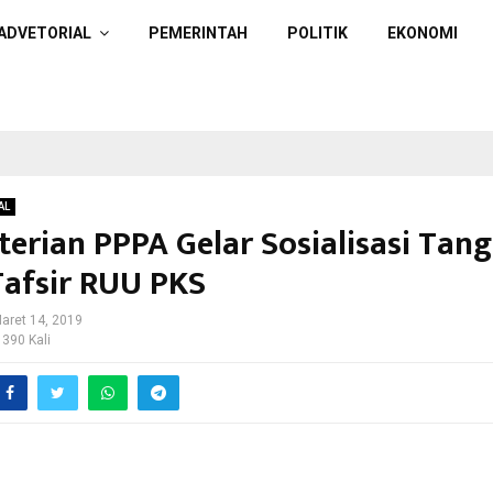
ADVETORIAL
PEMERINTAH
POLITIK
EKONOMI
AL
erian PPPA Gelar Sosialisasi Tang
Tafsir RUU PKS
aret 14, 2019
 390 Kali