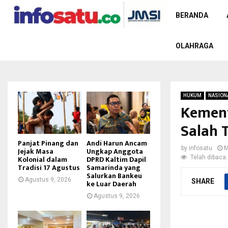
BERANDA
OLAHRAGA
HUKUM
NASION
Kement
Salah 
Panjat Pinang dan
Andi Harun Ancam
by
infosatu
M
Jejak Masa
Ungkap Anggota
Telah dibaca:
Kolonial dalam
DPRD Kaltim Dapil
Tradisi 17 Agustus
Samarinda yang
Salurkan Bankeu
Agustus 9, 2026
SHARE
ke Luar Daerah
Agustus 9, 2026