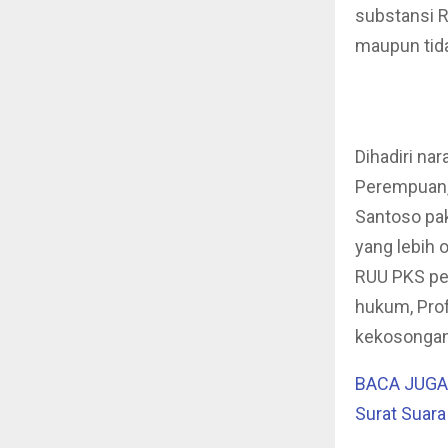
substansi 
maupun tid
Dihadiri na
Perempuan,
Santoso pa
yang lebih 
RUU PKS per
hukum, Pro
kekosongan
BACA JUGA :
Surat Suara