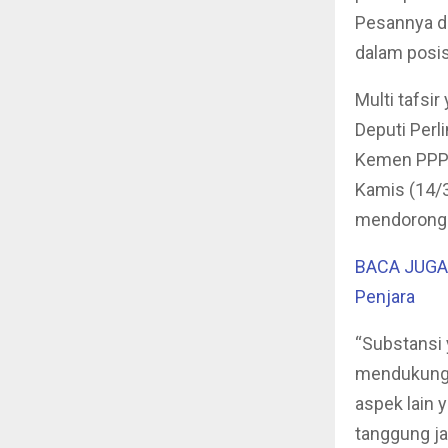
Pesannya d
dalam posis
Multi tafsi
Deputi Per
Kemen PPPA
Kamis (14/3
mendorong 
BACA JUGA :
Penjara
“Substansi 
mendukung t
aspek lain y
tanggung j